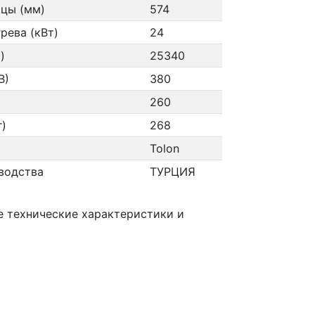
цы (мм)
574
рева (кВт)
24
)
25340
В)
380
260
г)
268
Tolon
водства
ТУРЦИЯ
те технические характеристики и