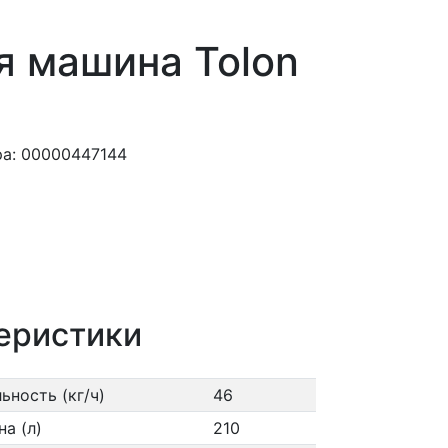
 машина Tolon
ра: 00000447144
еристики
ьность (кг/ч)
46
а (л)
210