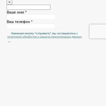
×
Ваше имя
*
Ваш телефон
*
Нажимая кнопку "отправить", вы соглашаетесь с
политикой обработки и защиты персональных данных
Я согласен получать информационную
рассылку
Заказ в 1 клик
×
ФИО
*
Телефон
*
Я согласен на обработку
персональных данных
Я согласен получать информационную